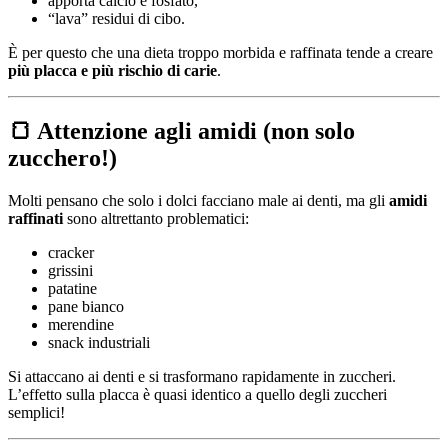
apporta calcio e fosfato,
“lava” residui di cibo.
È per questo che una dieta troppo morbida e raffinata tende a creare
più placca e più rischio di carie
.
🍞 Attenzione agli amidi (non solo
zucchero!)
Molti pensano che solo i dolci facciano male ai denti, ma gli
amidi
raffinati
sono altrettanto problematici:
cracker
grissini
patatine
pane bianco
merendine
snack industriali
Si attaccano ai denti e si trasformano rapidamente in zuccheri.
L’effetto sulla placca è quasi identico a quello degli zuccheri
semplici!