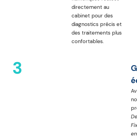
directement au
cabinet pour des
diagnostics précis et
des traitements plus
confortables.
3
G
é
Av
no
pr
De
Fi
en