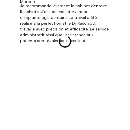
Je recommande vivement le cabinet dentaire
Je ne p
Raschiotti. J’ai subi une intervention
termes
d’implantologie dentaire. Le travail a été
profess
réalisé à la perfection et le Dr Raschiotti
de sym
travaille avec précision et efficacité. Le service
qualité
administratif ainsi que l’assistance aux
meilleu
patients sont également excellents.
ligure 
soulign
assista
l’excel
et parf