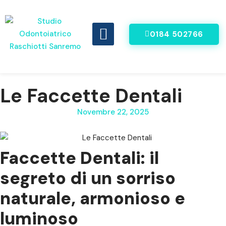
0184 502766
DENTI FISSI IN 8 ORE
VIDEO RECENSIONI
Le Faccette Dentali
Novembre 22, 2025
Faccette Dentali: il
segreto di un sorriso
naturale, armonioso e
luminoso