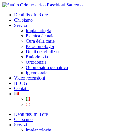
Denti fissi in 8 ore
Chi siamo
Servizi
Implantologia
Estetica dentale
Cura della carie
Parodontologia
Denti del giudizio
Endodonzia
Ortodonzia
Odontoiatria pediatrica
Igiene orale
Video recensioni
BLOG
Contatti
Denti fissi in 8 ore
Chi siamo
Servizi
Implantologia